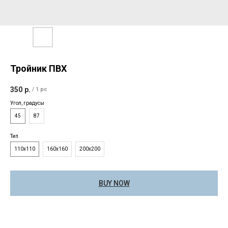
Тройник ПВХ
350
р.
/
1 pc
Угол, градусы
45
87
Тип
110х110
160х160
200х200
BUY NOW