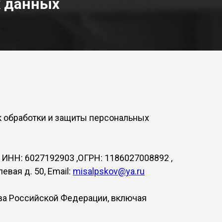
х данных
к обработки и защиты персональных
ИНН: 6027192903 ,ОГРН: 1186027008892 ,
евая д. 50, Email:
misalpskov@ya.ru
ва Российской Федерации, включая