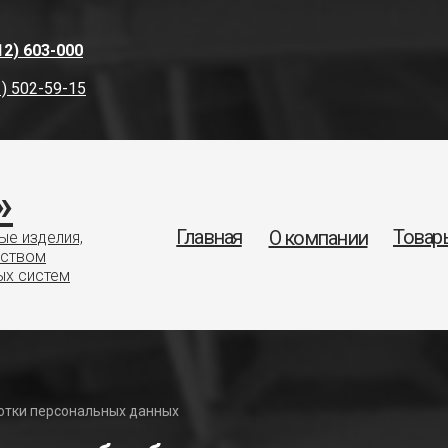
12) 603-000
1) 502-59-15
»
Главная
Товар
О компании
е изделия,
ьством
ых систем
ботки персональных данных