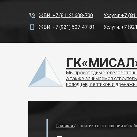
ЖБИ: +7 (8112) 608-700
Услуги:
+7 (81
ЖБИ: +7 (921) 507-47-81
Услуги: +7 (92
ГК«МИСАЛ
Мы производим железобетонны
а также занимаемся строител
колодцев, септиков и дренажн
И:
+7 (8112) 608-700
Услуги:
+7 (8112) 603-000
Главная
/ Политика в отношении обра