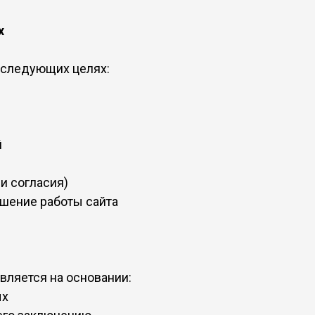
х
 следующих целях:
й
ии согласия)
чшение работы сайта
ляется на основании:
ых