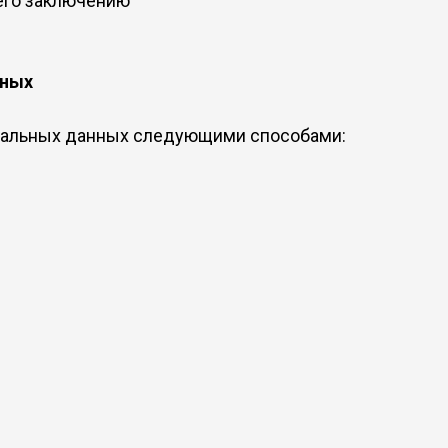
 его заключению
нных
нальных данных следующими способами: