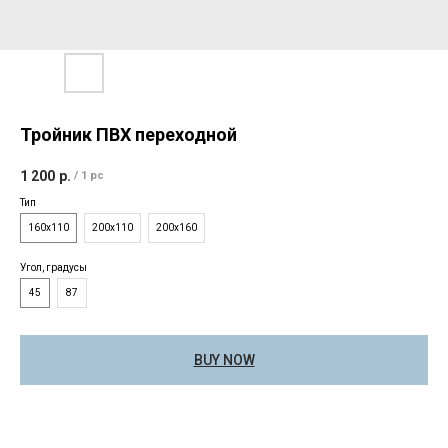
Тройник ПВХ переходной
1 200
р.
/
1 pc
Тип
160х110
200х110
200х160
Угол, градусы
45
87
BUY NOW