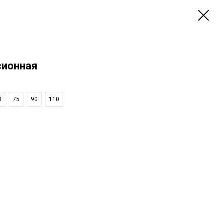
сионная
3
75
90
110