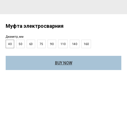
Муфта электросварния
Диаметр, мм
40
50
63
75
90
110
140
160
BUY NOW